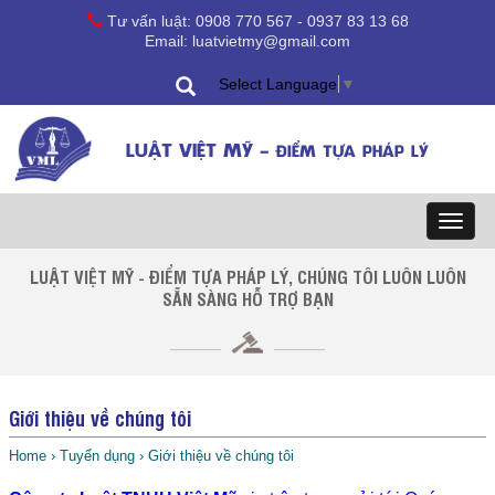
Tư vấn luật: 0908 770 567 - 0937 83 13 68
Email: luatvietmy@gmail.com
Select Language
▼
LUẬT VIỆT MỸ -
ĐIỂM TỰA PHÁP LÝ
Toggl
naviga
LUẬT VIỆT MỸ - ĐIỂM TỰA PHÁP LÝ, CHÚNG TÔI LUÔN LUÔN
SẴN SÀNG HỖ TRỢ BẠN
Giới thiệu về chúng tôi
Home
›
Tuyển dụng
›
Giới thiệu về chúng tôi