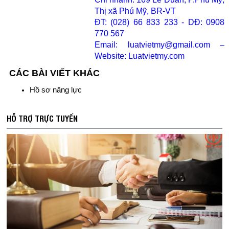
Thị xã Phú Mỹ, BR-VT
ĐT: (028) 66 833 233 - DĐ: 0908
770 567
Email:
luatvietmy@gmail.com
–
Website: Luatvietmy.com
CÁC BÀI VIẾT KHÁC
Hồ sơ năng lực
HỖ TRỢ TRỰC TUYẾN