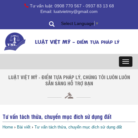
Tư vấn luật: 0908 770 567 - 0937 83 13 68
Email: luatvietmy@gmail.com
Select Language
▼
LUẬT VIỆT MỸ -
ĐIỂM TỰA PHÁP LÝ
Toggl
naviga
LUẬT VIỆT MỸ - ĐIỂM TỰA PHÁP LÝ, CHÚNG TÔI LUÔN LUÔN
SẴN SÀNG HỖ TRỢ BẠN
Tư vấn tách thửa, chuyển mục đích sử dụng đất
›
›
Home
Bài viết
Tư vấn tách thửa, chuyển mục đích sử dụng đất