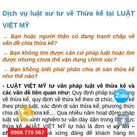
Dịch vụ luật sư tư về Thừa kế tại LUẬT
VIỆT MỸ
→ Bạn hoặc người thân có đang tranh chấp về
vấn đề chia thừa kế?
→ Bạn không tìm được căn cứ pháp luật hoặc tìm
được nhưng chưa thể vận dụng chính xác?
→ Bạn không biết phải phân chia di sản thừa kế
như thế nào?
- LUẬT VIỆT MỸ tư vấn pháp luật về thừa kế và
các vấn đề liên quan như:
Quy định pháp luật chung
về thừa kế, quy định về thừa kế theo di chúc, thừa kế
theo pháp luật, xác định di sản thừa kế, phương thức
chia di sản thừa kế,... Qua nhiều năm hoạt động pháp
luật và với kinh nghiệm tư vấn dày dặn trong lĩnh vực
thừa kế, LUẬT VIỆT MỸ tự hào là đơn vị
uy tín –
0908 770 567
chuyên nghiệp
và xứng đáng để khách hàng tin