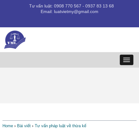
Tư vấn luật: 0908 770 567 - 0937 83 13 68
Email: luatvietmy@gmail.com
LUẬT VIỆT MỸ -
ĐIỂM TỰA PHÁP LÝ
Toggl
naviga
LUẬT VIỆT MỸ - ĐIỂM TỰA PHÁP LÝ, CHÚNG TÔI
LUÔN LUÔN SẴN SÀNG HỖ TRỢ BẠN
Tư vấn pháp luật về thừa kế
›
›
Home
Bài viết
Tư vấn pháp luật về thừa kế